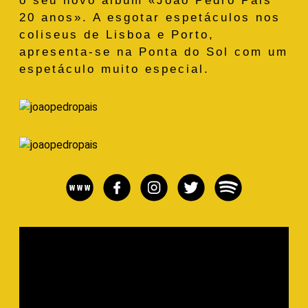
o seu novo álbum «João Pedro Pais
20 anos». A esgotar espetáculos nos
coliseus de Lisboa e Porto,
apresenta-se na Ponta do Sol com um
espetáculo muito especial.