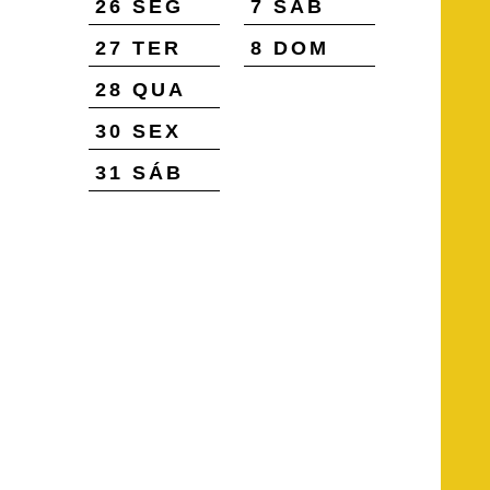
26 SEG
7 SÁB
27 TER
8 DOM
28 QUA
30 SEX
31 SÁB