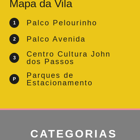
Mapa da Vila
Palco Pelourinho
1
Palco Avenida
2
Centro Cultura John
3
dos Passos
Parques de
P
Estacionamento
CATEGORIAS